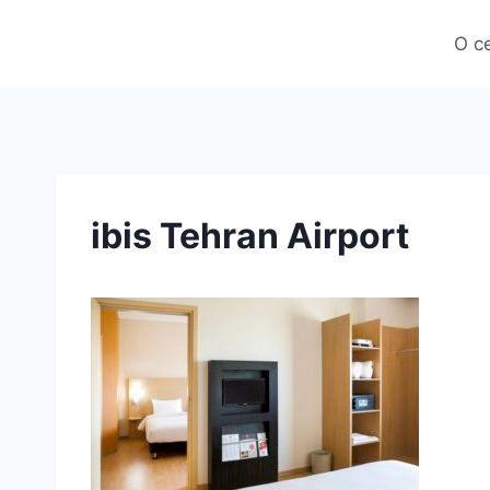
Skip
to
О с
content
ibis Tehran Airport