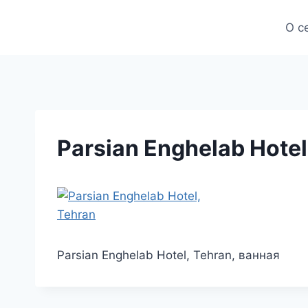
Skip
to
О с
content
Parsian Enghelab Hotel
Parsian Enghelab Hotel, Tehran, ванная