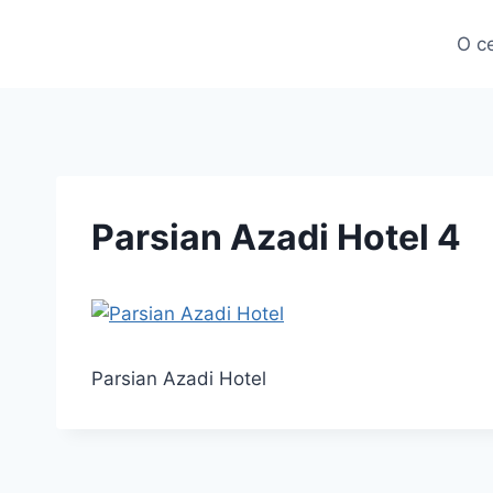
Skip
to
О с
content
Parsian Azadi Hotel 4
Parsian Azadi Hotel