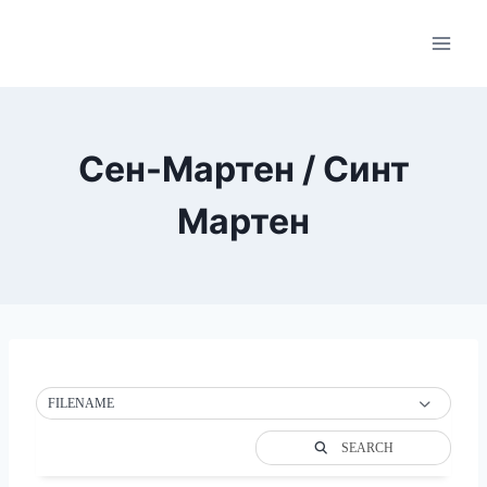
Skip
to
content
Сен-Мартен / Синт
Мартен
FILENAME
SEARCH