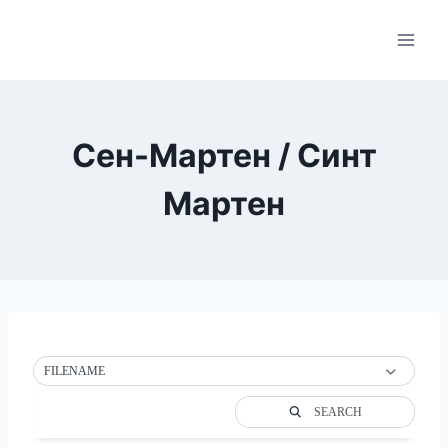
Skip
to
content
Сен-Мартен / Синт
Мартен
FILENAME
SEARCH