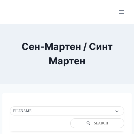
Skip
to
content
Сен-Мартен / Синт
Мартен
FILENAME
SEARCH