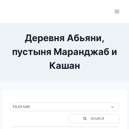
Skip
to
content
Деревня Абьяни,
пустыня Маранджаб и
Кашан
FILENAME
SEARCH