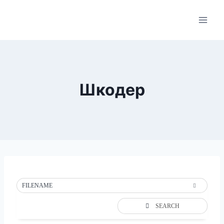
Skip
to
content
Шкодер
FILENAME
SEARCH