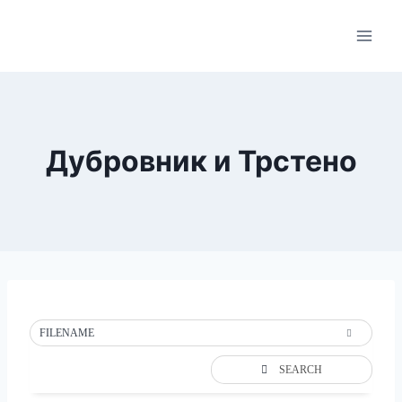
Skip
to
content
Дубровник и Трстено
FILENAME
SEARCH