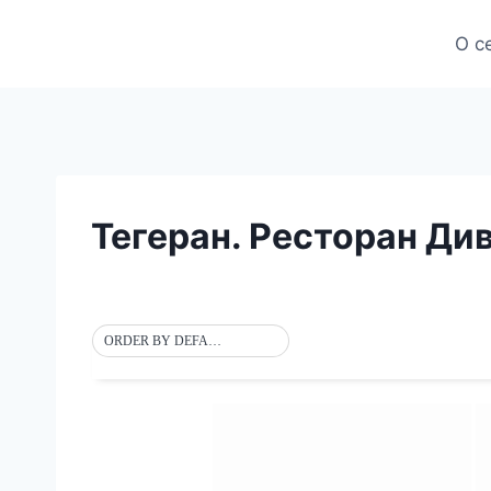
Skip
О с
to
content
Тегеран. Ресторан Див
ORDER BY DEFAULT