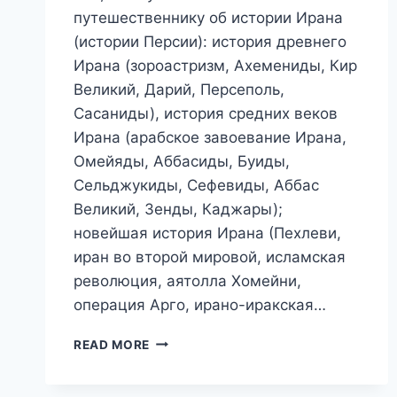
путешественнику об истории Ирана
(истории Персии): история древнего
Ирана (зороастризм, Ахемениды, Кир
Великий, Дарий, Персеполь,
Сасаниды), история средних веков
Ирана (арабское завоевание Ирана,
Омейяды, Аббасиды, Буиды,
Сельджукиды, Сефевиды, Аббас
Великий, Зенды, Каджары);
новейшая история Ирана (Пехлеви,
иран во второй мировой, исламская
революция, аятолла Хомейни,
операция Арго, ирано-иракская…
КРАТКАЯ
READ MORE
ИСТОРИЯ
ИРАНА