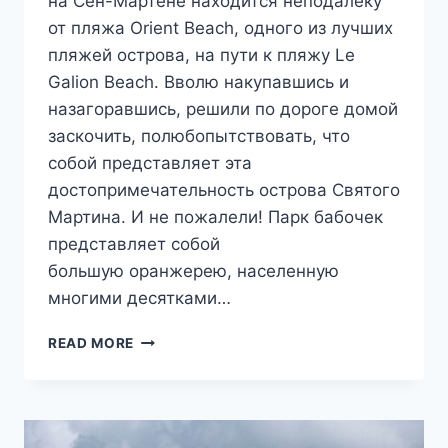
на Сен-Мартене находится неподалеку
от пляжа Orient Beach, одного из лучших
пляжей острова, на пути к пляжу Le
Galion Beach. Вволю накупавшись и
назагоравшись, решили по дороге домой
заскочить, полюбопытствовать, что
собой представляет эта
достопримечательность острова Святого
Мартина. И не пожалели! Парк бабочек
представляет собой
большую оранжерею, населенную
многими десятками…
ОСТРОВ
READ MORE
СЕН-
МАРТЕН.
РАЙ
БАБОЧЕК.