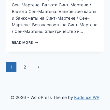
Сен-Мартене. Валюта Синт-Мартена /
Валюта Сен-Мартена. Банковские карты
и банкоматы на Синт-Мартене / Сен-
Мартене. Безопасность на Синт-Мартене
/ Сен-Мартене. Электричество и…
ОСТРОВ
READ MORE
СВЯТОГО
МАРТИНА.
СИНТ-
МАРТЕН
Page
Next
1
2
И
СЕН-
navigation
Page
МАРТЕН.
ПОЛЕЗНАЯ
ИНФОРМАЦИЯ
© 2026 - WordPress Theme by
Kadence WP