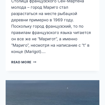
Столица французского Сен-Мартена
молода – город Мариго стал
разрастаться на месте рыбацкой
деревни примерно в 1969 году.
Поскольку город французский, то по
правилам французского языка читается
он все же не “Маригот”, а именно
“Мариго”, несмотря на написание с “t” в
конце (Marigot)….
ГОРОД
READ MORE
МАРИГО,
СТОЛИЦА
ФРАНЦУЗСКОГО
СЕН-
МАРТЕНА