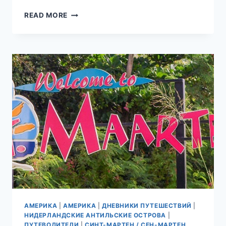
ОСТРОВ
READ MORE
СЕН-
МАРТЕН,
ДЕРЕВЕНЬКА
ОЙСТЕР
ПОНД
(OYSTER
POND).
АМЕРИКА
|
АМЕРИКА
|
ДНЕВНИКИ ПУТЕШЕСТВИЙ
|
НИДЕРЛАНДСКИЕ АНТИЛЬСКИЕ ОСТРОВА
|
ПУТЕВОДИТЕЛИ
|
СИНТ-МАРТЕН / СЕН-МАРТЕН