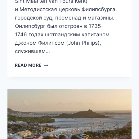
Sint Maarten van Tours Kerk)
и Методистская церковь Филипсбурга,
городской суд, променад и магазины.
Филипсбург был отстроен в 1735-
1746 годах шотландским капитаном
Джоном Филипсом (John Philips),
служившем…
ФИЛИПСБУРГ,
READ MORE
СТОЛИЦА
ГОЛЛАНДСКОГО
СИНТ-
МАРТЕНА