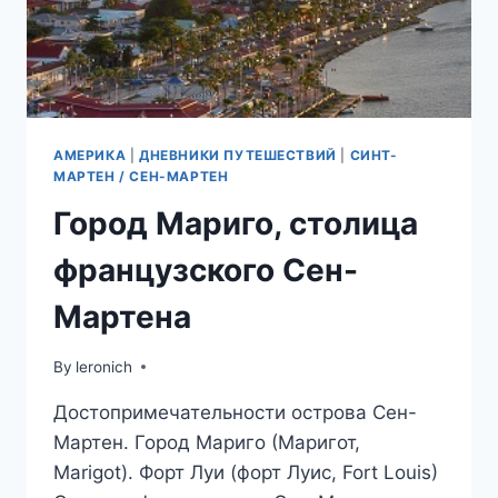
АМЕРИКА
|
ДНЕВНИКИ ПУТЕШЕСТВИЙ
|
СИНТ-
МАРТЕН / СЕН-МАРТЕН
Город Мариго, столица
французского Сен-
Мартена
By
leronich
Достопримечательности острова Сен-
Мартен. Город Мариго (Маригот,
Marigot). Форт Луи (форт Луис, Fort Louis)