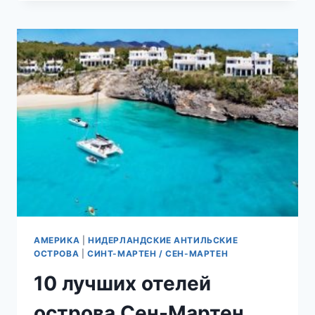
ОТЕЛЕЙ
СИНТ-
МАРТЕНА
(ГОЛЛАНДСКАЯ
ЧАСТЬ
ОСТРОВА
СВЯТОГО
МАРТИНА)
АМЕРИКА
|
НИДЕРЛАНДСКИЕ АНТИЛЬСКИЕ
ОСТРОВА
|
СИНТ-МАРТЕН / СЕН-МАРТЕН
10 лучших отелей
острова Сен-Мартен