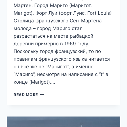
Мартен. Город Мариго (Маригот,
Marigot). Форт Луи (форт Луис, Fort Louis)
Столица французского Сен-Мартена
молода – город Мариго стал
разрастаться на месте рыбацкой
деревни примерно в 1969 году.
Поскольку город французский, то по
правилам французского языка читается
он все же не “Маригот”, а именно
“Мариго”, несмотря на написание с “t” в
конце (Marigot)….
ГОРОД
READ MORE
МАРИГО,
СТОЛИЦА
ФРАНЦУЗСКОГО
СЕН-
МАРТЕНА