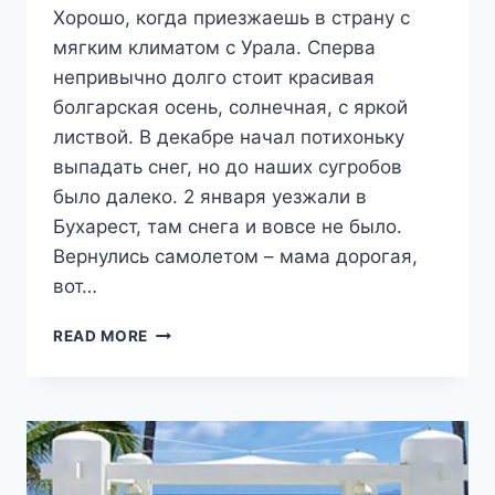
Хорошо, когда приезжаешь в страну с
мягким климатом с Урала. Сперва
непривычно долго стоит красивая
болгарская осень, солнечная, с яркой
листвой. В декабре начал потихоньку
выпадать снег, но до наших сугробов
было далеко. 2 января уезжали в
Бухарест, там снега и вовсе не было.
Вернулись самолетом – мама дорогая,
вот…
РИЛЬСКИЙ
READ MORE
МОНАСТЫРЬ
–
ОБЪЕКТ
ВСЕМИРНОГО
НАСЛЕДИЯ
ЮНЕСКО
В