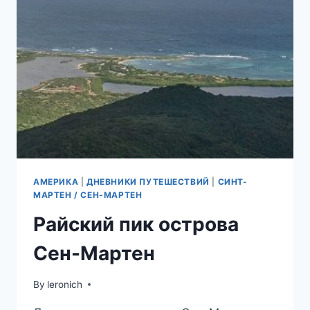
АМЕРИКА
|
ДНЕВНИКИ ПУТЕШЕСТВИЙ
|
СИНТ-
МАРТЕН / СЕН-МАРТЕН
Райский пик острова
Сен-Мартен
By
leronich