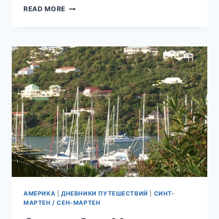
ЛУЧШИЕ
READ MORE
ПЛЯЖИ
СЕН-
МАРТЕНА
(ФРАНЦУЗСКАЯ
ЧАСТЬ
ОСТРОВА)
АМЕРИКА
|
ДНЕВНИКИ ПУТЕШЕСТВИЙ
|
СИНТ-
МАРТЕН / СЕН-МАРТЕН