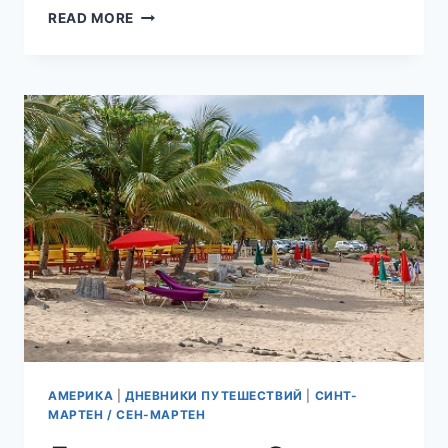
ЛУЧШИЕ
READ MORE
ПЛЯЖИ
СИНТ-
МАРТЕНА
(ГОЛЛАНДСКАЯ
ЧАСТЬ
ОСТРОВА)
АМЕРИКА
|
ДНЕВНИКИ ПУТЕШЕСТВИЙ
|
СИНТ-
МАРТЕН / СЕН-МАРТЕН