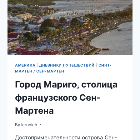
АМЕРИКА
|
ДНЕВНИКИ ПУТЕШЕСТВИЙ
|
СИНТ-
МАРТЕН / СЕН-МАРТЕН
Город Мариго, столица
французского Сен-
Мартена
By
leronich
Достопримечательности острова Сен-