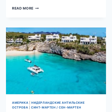
10
READ MORE
ЛУЧШИХ
ОТЕЛЕЙ
СИНТ-
МАРТЕНА
(ГОЛЛАНДСКАЯ
ЧАСТЬ
ОСТРОВА
СВЯТОГО
МАРТИНА)
АМЕРИКА
|
НИДЕРЛАНДСКИЕ АНТИЛЬСКИЕ
ОСТРОВА
|
СИНТ-МАРТЕН / СЕН-МАРТЕН