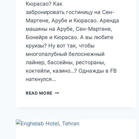
Кюрасао? Как
забронировать гостиницу на Сен-
Мартене, Арубе и Кюрасао. Аренда
машины на Арубе, Сен-Мартене,
Бонейре и Кюрасао. А вы любите
круизы? Ну вот так, чтобы
многопалубный белоснежный
лайнер, бассейны, рестораны,
коктейли, казино…? Однажды в FB
наткнулся…
ПУТЕШЕСТВИЕ
READ MORE
НА
НИДЕРЛАНДСКИЕ
АНТИЛЬСКИЕ
ОСТРОВА.
ПОДГОТОВКА