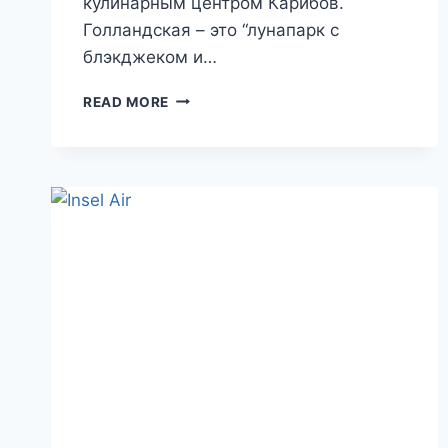
кулинарным центром Карибов.
Голландская – это “лунапарк с
блэкджеком и…
10
READ MORE
ЛУЧШИХ
ОТЕЛЕЙ
СИНТ-
МАРТЕНА
(ГОЛЛАНДСКАЯ
ЧАСТЬ
ОСТРОВА
СВЯТОГО
МАРТИНА)