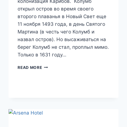
колонизация Карибов. Колумб
открыл остров во время своего
второго плаванья в Новый Свет еще
11 ноября 1493 года, в день Святого
Мартина (в честь чего Колумб и
назвал остров). Но высаживаться на
берег Колумб не стал, проплыл мимо.
Только в 1631 году…
СИНТ-
READ MORE
МАРТЕН
И
СЕН-
МАРТЕН
–
ДВА
ЛИКА
ОСТРОВА
СВЯТОГО
МАРТИНА