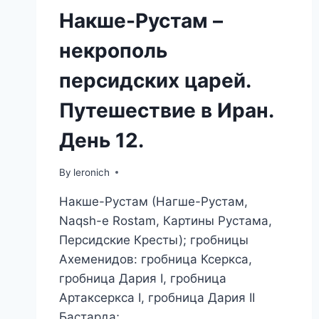
Накше-Рустам –
некрополь
персидских царей.
Путешествие в Иран.
День 12.
By
leronich
Накше-Рустам (Нагше-Рустам,
Naqsh-e Rostam, Картины Рустама,
Персидские Кресты); гробницы
Ахеменидов: гробница Ксеркса,
гробница Дария I, гробница
Артаксеркса I, гробница Дария II
Бастарда;