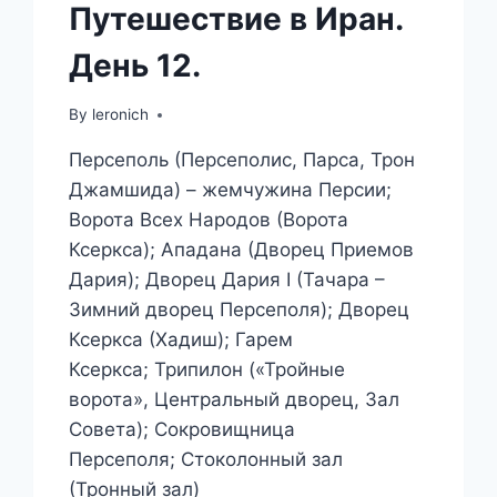
Путешествие в Иран.
День 12.
By
leronich
Персеполь (Персеполис, Парса, Трон
Джамшида) – жемчужина Персии;
Ворота Всех Народов (Ворота
Ксеркса); Ападана (Дворец Приемов
Дария); Дворец Дария I (Тачара –
Зимний дворец Персеполя); Дворец
Ксеркса (Хадиш); Гарем
Ксеркса; Трипилон («Тройные
ворота», Центральный дворец, Зал
Совета); Сокровищница
Персеполя; Стоколонный зал
(Тронный зал)