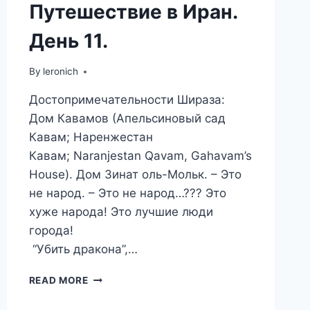
Путешествие в Иран.
День 11.
By
leronich
Достопримечательности Шираза:
Дом Кавамов (Апельсиновый сад
Кавам; Наренжестан
Кавам; Naranjestan Qavam, Gahavam’s
House). Дом Зинат оль-Мольк. – Это
не народ. – Это не народ…??? Это
хуже народа! Это лучшие люди
города!
“Убить дракона”,…
ШИРАЗ.
READ MORE
ИЗЫСКАННЫЕ
ОСОБНЯКИ