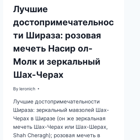
Лучшие
достопримечательнос
ти Шираза: розовая
мечеть Насир ол-
Молк и зеркальный
Шах-Черах
By
leronich
Лучшие достопримечательности
Шираза: зеркальный мавзолей Шах-
Черах в Ширазе (он же зеркальная
мечеть Шах-Черах или Шах-Шерах,
Shah Cheragh); розовая мечеть в