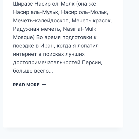
Ширазе Насир ол-Молк (она же
Насир аль-Мульк, Насир оль-Мольк,
Мечеть-калейдоскоп, Мечеть красок,
Радужная мечеть, Nasir al-Mulk
Mosque) Во время подготовки к
поездке в Иран, когда я лопатил
интернет в поисках лучших
достопримечательностей Персии,
больше всего…
ЛУЧШИЕ
READ MORE
ДОСТОПРИМЕЧАТЕЛЬНОСТИ
ШИРАЗА:
РОЗОВАЯ
МЕЧЕТЬ
НАСИР
ОЛ-
МОЛК
И