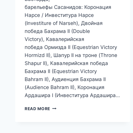
барельефы Сасанидов: Коронация
Нарсе / Инвеститура Нарсе
(Investiture of Narseh), Двойная
победа Бахрама II (Double
Victory), Кавалерийская
победа Ормизда II (Equestrian Victory
Hormizd II), Шапур II на троне (Throne
Shapur II), Кавалерийская победа
Бахрама II (Equestrian Victory
Bahram II), Аудиенция Бахрама II
(Audience Bahram II), Коронация
Ардашира I (Инвеститура Ардашира…
НАКШЕ-
READ MORE
РУСТАМ
–
НЕКРОПОЛЬ
ПЕРСИДСКИХ