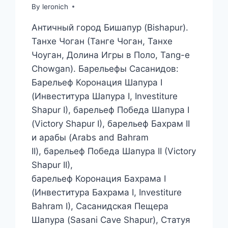
By
leronich
Античный город Бишапур (Bishapur).
Танхе Чоган (Танге Чоган, Танхе
Чоуган, Долина Игры в Поло, Tang-e
Chowgan). Барельефы Сасанидов:
Барельеф Коронация Шапура I
(Инвеститура Шапура I, Investiture
Shapur I), барельеф Победа Шапура I
(Victory Shapur I), барельеф Бахрам II
и арабы (Arabs and Bahram
II), барельеф Победа Шапура II (Victory
Shapur II),
барельеф Коронация Бахрама I
(Инвеститура Бахрама I, Investiture
Bahram I), Сасанидская Пещера
Шапура (Sasani Cave Shapur), Статуя