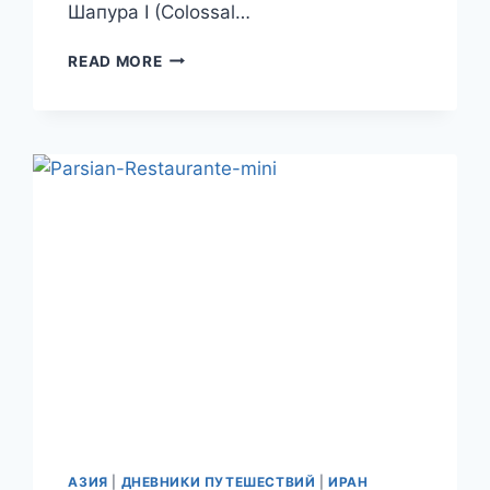
Шапура I (Colossal…
ЗАГАДКИ
READ MORE
РУИН
ДРЕВНЕГО
БИШАПУРА
И
БАРЕЛЬЕФЫ
ТАНХЕ
ЧОГАН.
ПУТЕШЕСТВИЕ
В
ИРАН.
ДЕНЬ
13.
АЗИЯ
|
ДНЕВНИКИ ПУТЕШЕСТВИЙ
|
ИРАН