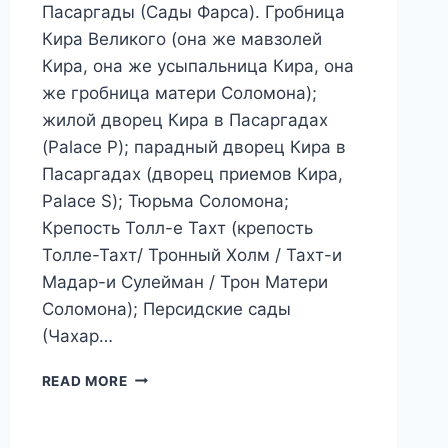
Пасаргады (Сады Фарса). Гробница
Кира Великого (она же мавзолей
Кира, она же усыпальница Кира, она
же гробница матери Соломона);
жилой дворец Кира в Пасаргадах
(Palace P); парадный дворец Кира в
Пасаргадах (дворец приемов Кира,
Palace S); Тюрьма Соломона;
Крепость Толл-е Тахт (крепость
Толле-Тахт/ Тронный Холм / Тахт-и
Мадар-и Сулейман / Трон Матери
Соломона); Персидские сады
(Чахар…
ПАСАРГАДЫ
READ MORE
–
МАВЗОЛЕЙ
КИРА