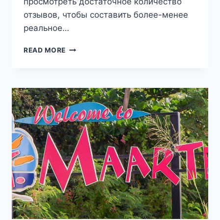
просмотреть достаточное количество
отзывов, чтобы составить более-менее
реальное…
10
READ MORE
ЛУЧШИХ
ОТЕЛЕЙ
ОСТРОВА
СЕН-
МАРТЕН
(ФРАНЦУЗСКАЯ
ЧАСТЬ
ОСТРОВА
СВЯТОГО
МАРТИНА)