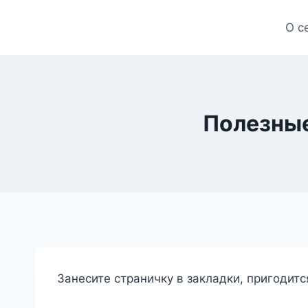
Skip
to
О с
content
Полезные
Занесите страничку в закладки, пригодитс