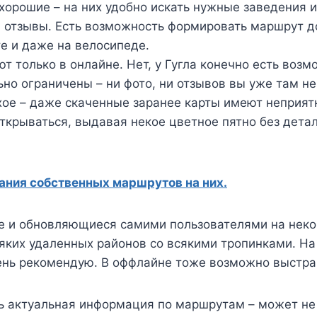
ы хорошие – на них удобно искать нужные заведения 
, отзывы. Есть возможность формировать маршрут до
е и даже на велосипеде.
т только в онлайне. Нет, у Гугла конечно есть возм
ьно ограничены – ни фото, ни отзывов вы уже там н
хое – даже скаченные заранее карты имеют неприят
открываться, выдавая некое цветное пятно без дета
ания собственных маршрутов на них.
е и обновляющиеся самими пользователями на неко
сяких удаленных районов со всякими тропинками. На
чень рекомендую. В оффлайне тоже возможно выстр
ть актуальная информация по маршрутам – может не 