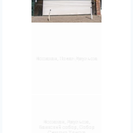
Исфахан, Новая Джульфа
Исфахан, Джульфа,
Ванкский собор, Собор
Святого Христа