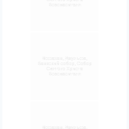
Всеспасителя
Исфахан, Джульфа,
Ванкский собор, Собор
Святого Христа
Всеспасителя
Исфахан, Джульфа,