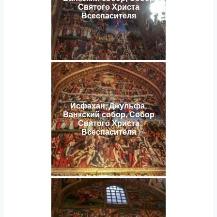
Святого Христа
Всеспасителя
Исфахан, Джульфа,
Ванкский собор, Собор
Святого Христа
Всеспасителя