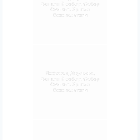
Ванкский собор, Собор
Святого Христа
Всеспасителя
Исфахан, Джульфа,
Ванкский собор, Собор
Святого Христа
Всеспасителя