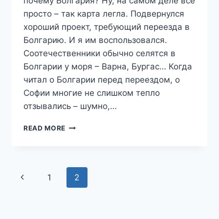
почему Болгария? Ну, на самом деле все
просто – так карта легла. Подвернулся
хороший проект, требующий переезда в
Болгарию. И я им воспользовался.
Соотечественники обычно селятся в
Болгарии у моря – Варна, Бургас… Когда
читал о Болгарии перед переездом, о
Софии многие не слишком тепло
отзывались – шумно,…
ЖИЗНЬ
READ MORE
В
БОЛГАРИИ:
ПЛЮСЫ
И
Page
Previous
1
2
МИНУСЫ.
ЛИЧНЫЕ
navigation
Page
ВПЕЧАТЛЕНИЯ.