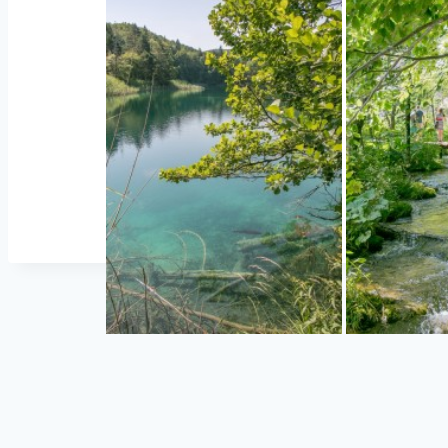
«
‹
of
2
›
»