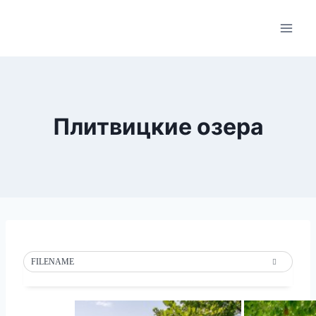
Skip
to
content
Плитвицкие озера
FILENAME