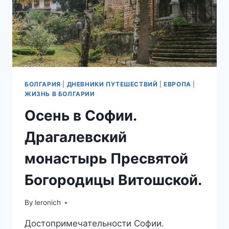
БОЛГАРИЯ
|
ДНЕВНИКИ ПУТЕШЕСТВИЙ
|
ЕВРОПА
|
ЖИЗНЬ В БОЛГАРИИ
Осень в Софии.
Драгалевский
монастырь Пресвятой
Богородицы Витошской.
By
leronich
Достопримечательности Софии.