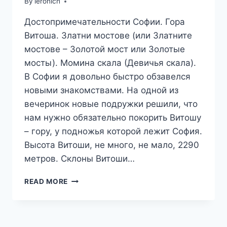
By
leronich
Достопримечательности Софии. Гора
Витоша. Златни мостове (или Златните
мостове – Золотой мост или Золотые
мосты). Момина скала (Девичья скала).
В Софии я довольно быстро обзавелся
новыми знакомствами. На одной из
вечеринок новые подружки решили, что
нам нужно обязательно покорить Витошу
– гору, у подножья которой лежит София.
Высота Витоши, не много, не мало, 2290
метров. Склоны Витоши…
ВИТОША,
READ MORE
ЗОЛОТОЙ
МОСТ.
КАК
(НЕ)НАДО