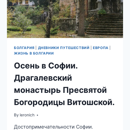
БОЛГАРИЯ
|
ДНЕВНИКИ ПУТЕШЕСТВИЙ
|
ЕВРОПА
|
ЖИЗНЬ В БОЛГАРИИ
Осень в Софии.
Драгалевский
монастырь Пресвятой
Богородицы Витошской.
By
leronich
Достопримечательности Софии.