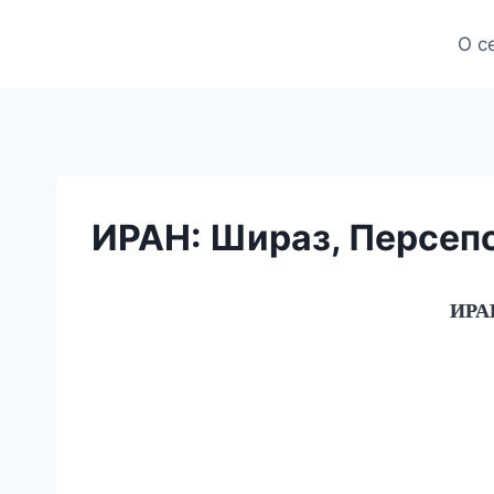
Skip
to
О с
content
ИРАН: Шираз, Персеп
ИРАН