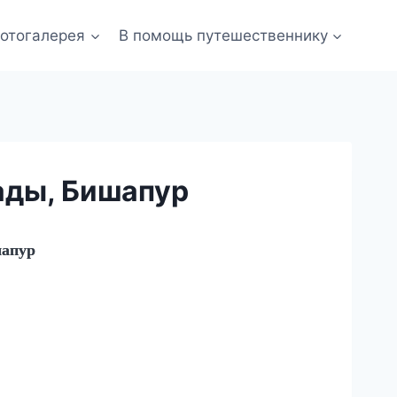
отогалерея
В помощь путешественнику
ады, Бишапур
шапур