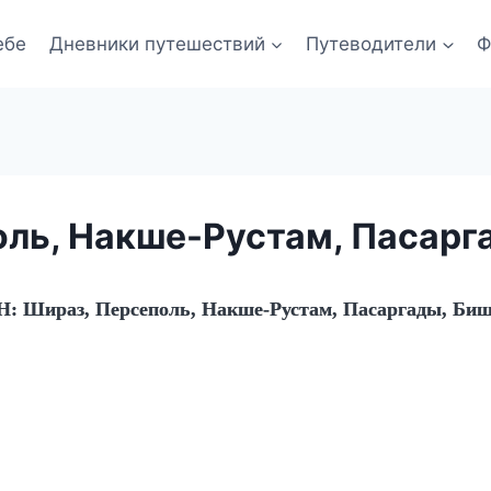
ебе
Дневники путешествий
Путеводители
Ф
оль, Накше-Рустам, Пасарг
: Шираз, Персеполь, Накше-Рустам, Пасаргады, Би