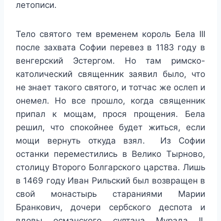
летописи.
Тело святого тем временем король Бела III
после захвата Софии перевез в 1183 году в
венгерский Эстергом. Но там римско-
католический священник заявил было, что
не знает такого святого, и тотчас же ослеп и
онемел. Но все прошло, когда священник
припал к мощам, прося прощения. Бела
решил, что спокойнее будет житься, если
мощи вернуть откуда взял. Из Софии
останки переместились в Велико Тырново,
столицу Второго Болгарского царства. Лишь
в 1469 году Иван Рильский был возвращен в
свой монастырь стараниями Марии
Бранкович, дочери сербского деспота и
вдовы османского султана Мурада II.