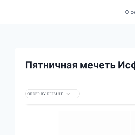
Skip
to
О с
content
Пятничная мечеть Исф