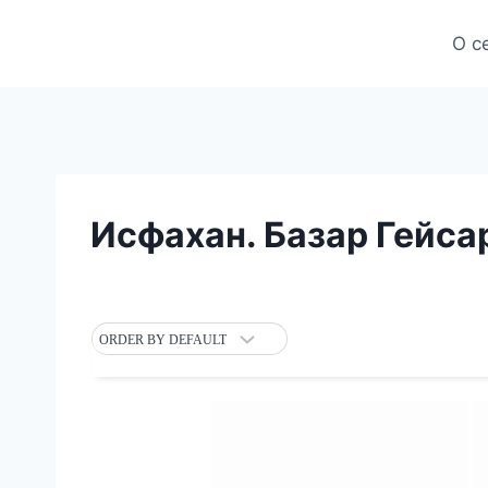
Skip
to
О с
content
Исфахан. Базар Гейсар