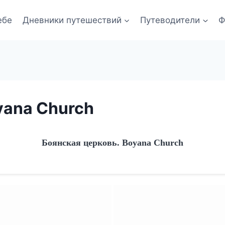
ебе
Дневники путешествий
Путеводители
Ф
yana Church
Боянская церковь. Boyana Church