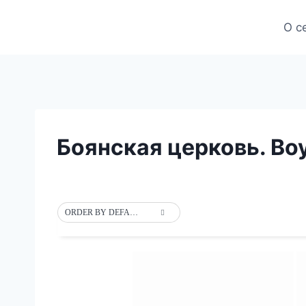
Skip
to
О с
content
Боянская церковь. Bo
ORDER BY DEFAULT