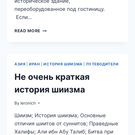
историческое здание,
переоборудованное под гостиницу.
Если…
ПУТЕШЕСТВИЕ
READ MORE
В
ИРАН.
ДНИ
6
И
АЗИЯ
|
ИРАН
|
ИСТОРИЯ ШИИЗМА
|
ПУТЕВОДИТЕЛИ
7
(ЧАСТЬ
Не очень краткая
IV).
РЕСТОРАНЫ
история шиизма
И
ГОСТИНИЦЫ
By
leronich
ИСФАХАНА.
Шиизм; История шиизма; Основные
отличия шиитов от суннитов; Праведные
Халифы; Али ибн Абу Талиб; Битва при