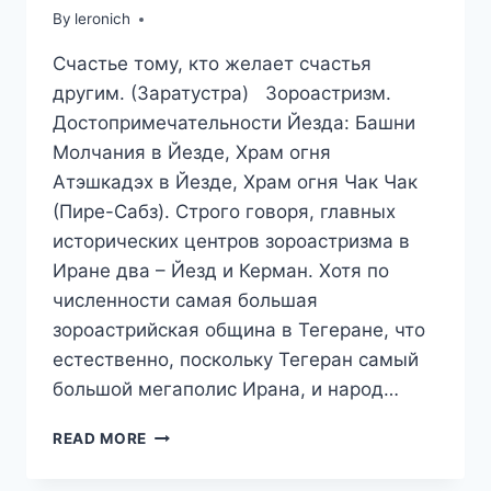
By
leronich
Счастье тому, кто желает счастья
другим. (Заратустра) Зороастризм.
Достопримечательности Йезда: Башни
Молчания в Йезде, Храм огня
Атэшкадэх в Йезде, Храм огня Чак Чак
(Пире-Сабз). Строго говоря, главных
исторических центров зороастризма в
Иране два – Йезд и Керман. Хотя по
численности самая большая
зороастрийская община в Тегеране, что
естественно, поскольку Тегеран самый
большой мегаполис Ирана, и народ…
ПУТЕШЕСТВИЕ
READ MORE
В
ИРАН.