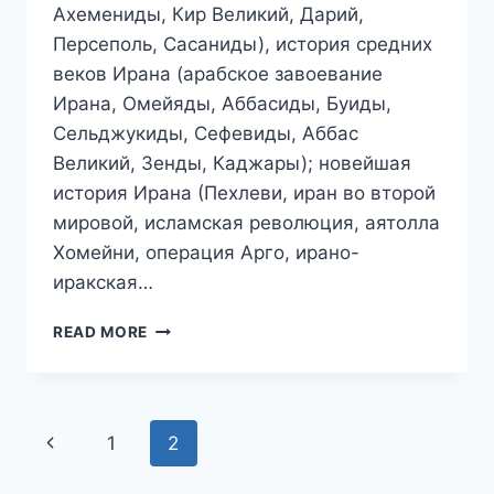
Ахемениды, Кир Великий, Дарий,
Персеполь, Сасаниды), история средних
веков Ирана (арабское завоевание
Ирана, Омейяды, Аббасиды, Буиды,
Сельджукиды, Сефевиды, Аббас
Великий, Зенды, Каджары); новейшая
история Ирана (Пехлеви, иран во второй
мировой, исламская революция, аятолла
Хомейни, операция Арго, ирано-
иракская…
КРАТКАЯ
READ MORE
ИСТОРИЯ
ИРАНА
Page
Previous
1
2
navigation
Page