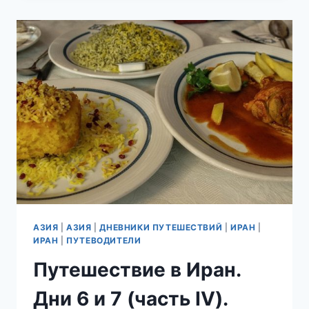
ДЕНЬ
9
И
10.
ЙЕЗД
–
ЦИТАДЕЛЬ
ИРАНСКОГО
ЗОРОАСТРИЗМА.
АЗИЯ
|
АЗИЯ
|
ДНЕВНИКИ ПУТЕШЕСТВИЙ
|
ИРАН
|
ИРАН
|
ПУТЕВОДИТЕЛИ
Путешествие в Иран.
Дни 6 и 7 (часть IV).