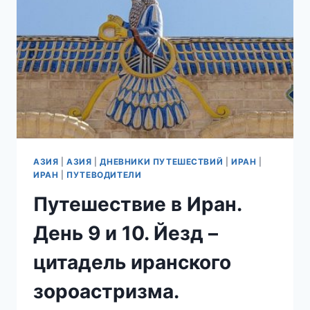
В
ШИРАЗЕ.
ГОСТИНИЦЫ
И
КРЕПОСТИ.
АЗИЯ
|
АЗИЯ
|
ДНЕВНИКИ ПУТЕШЕСТВИЙ
|
ИРАН
|
ИРАН
|
ПУТЕВОДИТЕЛИ
Путешествие в Иран.
День 9 и 10. Йезд –
цитадель иранского
зороастризма.