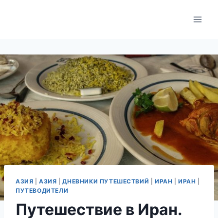
Skip
to
content
АЗИЯ
|
АЗИЯ
|
ДНЕВНИКИ ПУТЕШЕСТВИЙ
|
ИРАН
|
ИРАН
|
ПУТЕВОДИТЕЛИ
Путешествие в Иран.