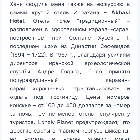
Хани сводила меня также на экскурсию в
самый крутой отель Исфахана –
Abbasi
Hotel.
Отель тоже “традиционный” –
расположен в здоровенном караван-сарае,
построенном при Солтане Хусейне I,
последнем шахе из Династии Сефевидов
(1694 – 1722). В 1957 г., благодаря усилиям
директора иранской археологической
службы Андре Годара, было принято
полуразрушенный караван-
сарай хорошенько отреставрировать и
отдать под гостиницу. Цены номеров
конские – от 100 до 400 долларов за номер
за ночь. Тем не менее, отель популярен у
туристов. Lonely Planet предупреждает, что
дорогие сьюты в главном корпусе шикарны,
но номера в новом здании могут