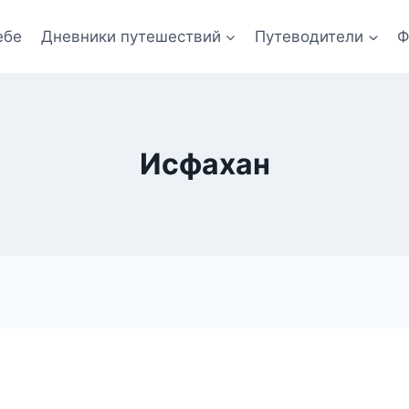
ебе
Дневники путешествий
Путеводители
Ф
Исфахан