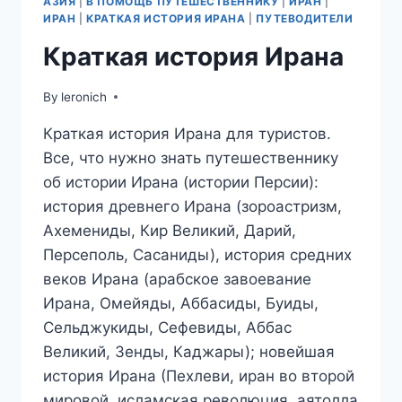
АЗИЯ
|
В ПОМОЩЬ ПУТЕШЕСТВЕННИКУ
|
ИРАН
|
ИРАН
|
КРАТКАЯ ИСТОРИЯ ИРАНА
|
ПУТЕВОДИТЕЛИ
Краткая история Ирана
By
leronich
Краткая история Ирана для туристов.
Все, что нужно знать путешественнику
об истории Ирана (истории Персии):
история древнего Ирана (зороастризм,
Ахемениды, Кир Великий, Дарий,
Персеполь, Сасаниды), история средних
веков Ирана (арабское завоевание
Ирана, Омейяды, Аббасиды, Буиды,
Сельджукиды, Сефевиды, Аббас
Великий, Зенды, Каджары); новейшая
история Ирана (Пехлеви, иран во второй
мировой, исламская революция, аятолла