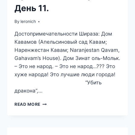
День 11.
By
leronich
Достопримечательности Шираза: Дом
Кавамов (Апельсиновый сад Кавам;
Наренжестан Кавам; Naranjestan Qavam,
Gahavam’s House). Дом Зинат оль-Мольк.
– Это не народ. – Это не народ…??? Это
хуже народа! Это лучшие люди города!
“Убить
дракона”,…
ШИРАЗ.
READ MORE
ИЗЫСКАННЫЕ
ОСОБНЯКИ
УШЛЫХ
ПОЛИТИКАНОВ.
ПУТЕШЕСТВИЕ