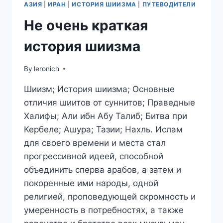
АЗИЯ
|
ИРАН
|
ИСТОРИЯ ШИИЗМА
|
ПУТЕВОДИТЕЛИ
В
ИРАН.
Не очень краткая
ДЕНЬ
11.
история шиизма
By
leronich
Шиизм; История шиизма; Основные
отличия шиитов от суннитов; Праведные
Халифы; Али ибн Абу Талиб; Битва при
Кербеле; Ашура; Тазии; Нахль. Ислам
для своего времени и места стал
прогрессивной идеей, способной
объединить сперва арабов, а затем и
покоренные ими народы, одной
религией, проповедующей скромность и
умеренность в потребностях, а также