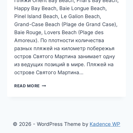
Пляжи Orient Bay Beach, Friar’s Bay Beach,
Happy Bay Beach, Baie Longue Beach,
Pinel Island Beach, Le Galion Beach,
Grand-Case Beach (Plage de Grand Case),
Baie Rouge, Lovers Beach (Plage des
Amoreux). По плотности количества
разных пляжей на километр побережья
остров Святого Мартина занимает одну
из ведущих позиций в мире. Пляжей на
острове Святого Мартина…
ЛУЧШИЕ
READ MORE
ПЛЯЖИ
СЕН-
МАРТЕНА
(ФРАНЦУЗСКАЯ
ЧАСТЬ
ОСТРОВА)
© 2026 - WordPress Theme by
Kadence WP