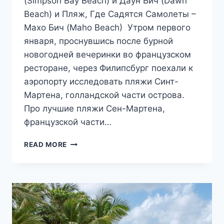
(Simpson Bay Beach) и Даун Бич (Dawn
Beach) и Пляж, Где Садятся Самолеты –
Махо Бич (Maho Beach) Утром первого
января, проснувшись после бурной
новогодней вечеринки во французском
ресторане, через Филипсбург поехали к
аэропорту исследовать пляжи Синт-
Мартена, голландской части острова.
Про лучшие пляжи Сен-Мартена,
французской части…
ЛУЧШИЕ
READ MORE
ПЛЯЖИ
СИНТ-
МАРТЕНА
(ГОЛЛАНДСКАЯ
ЧАСТЬ
ОСТРОВА)