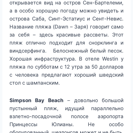
открывается вид на остров Сен-Бартелеми,
а в особо хорошую погоду можно увидеть и
острова Саба, Синт-Эстатиус и Сент-Невис.
Название пляжа (Dawn – Заря) говорит само
за себя – здесь красивые рассветы. Этот
пляж отлично подходит для снорклинга и
виндсерфинга. Белоснежный белый песок.
Хорошая инфраструктура. В отеле Westin у
пляжа по субботам с 12 утра за 50 долларов
с человека предлагают хороший шведский
стол с шампанским.
Simpson
Bay
Beach
– довольно большой
пустынный пляж, идущий параллельно
взлетно-посадочной полосе аэропорта
Принцессы Юлианы. Не особо
оборудованный, шезлонгов может и не быть.