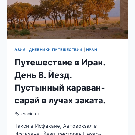
АЗИЯ
|
ДНЕВНИКИ ПУТЕШЕСТВИЙ
|
ИРАН
Путешествие в Иран.
День 8. Йезд.
Пустынный караван-
сарай в лучах заката.
By
leronich
Такси в Исфахане, Автовокзал в
Исфахане, Йезд, ресторан Цезарь