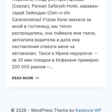
(Caezar), Parsian Safaiyeh Hotel, караван-
сарай Зейнодин (Zein-o-din
Caravanseray) Утром Хани заехала за
мной в гостиницу, мы тепло
распрощались, она поймала мне такси,
заплатила водителю и дала ему
наставления отвезти меня на
автовокзал. Такси в Иране недорогое –
за 20 мин поездки в Исфахане примерно
200 000 риалов –…
ПУТЕШЕСТВИЕ
READ MORE
В
ИРАН.
ДЕНЬ
8.
ЙЕЗД.
ПУСТЫННЫЙ
© 2026 - WordPress Theme by
Kadence WP