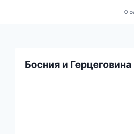
Skip
to
О с
content
Босния и Герцеговина