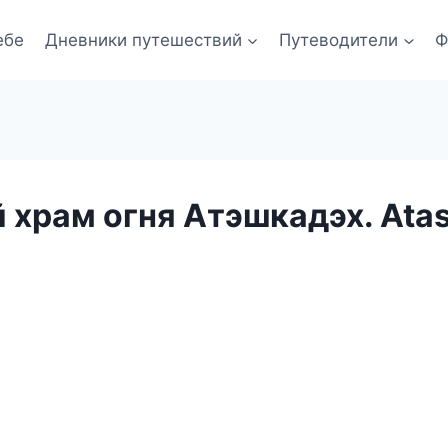
ебе
Дневники путешествий
Путеводители
Ф
 храм огня Атэшкадэх. Ata