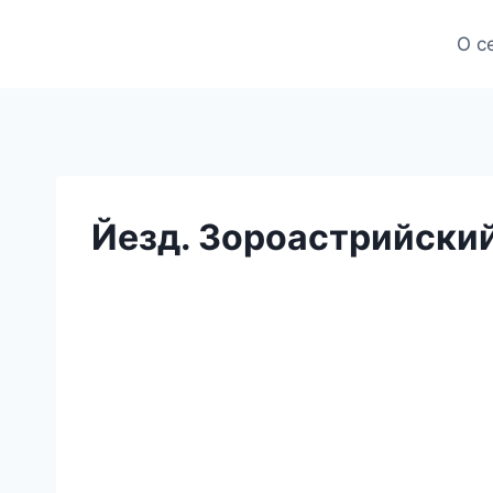
Skip
to
О с
content
Йезд. Зороастрийский