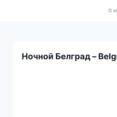
Skip
to
О с
content
Ночной Белград – Belg