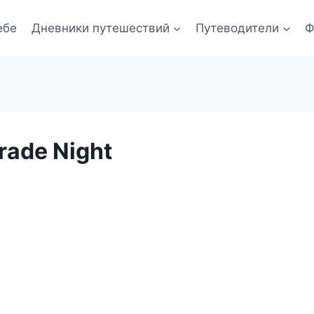
ебе
Дневники путешествий
Путеводители
Ф
rade Night