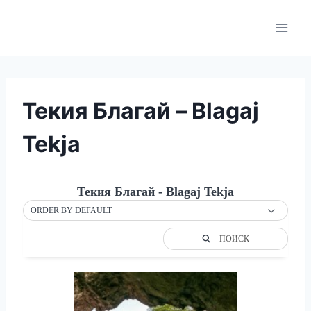
Skip
to
content
Текия Благай – Blagaj
Tekja
Текия Благай - Blagaj Tekja
ORDER BY DEFAULT
ПОИСК