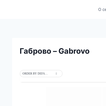
Skip
to
О с
content
Габрово – Gabrovo
ORDER BY DEFAULT