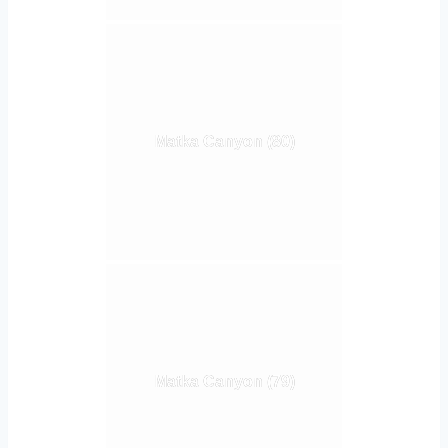
Matka Canyon (80)
Matka Canyon (79)