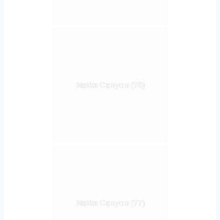
Matka Canyon (78)
Matka Canyon (77)