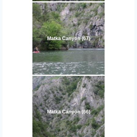
Matka Canyon (67)
Matka Canyon (66)