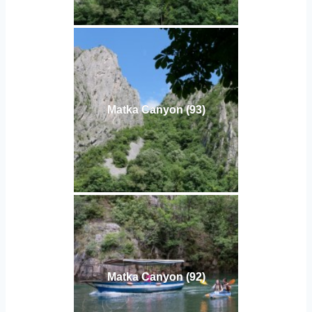
Matka Canyon (93)
Matka Canyon (92)