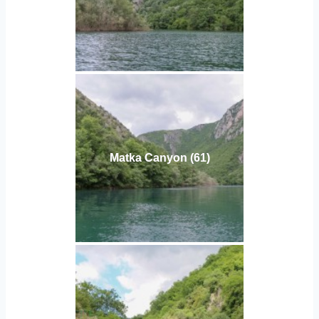
Matka Canyon (61)