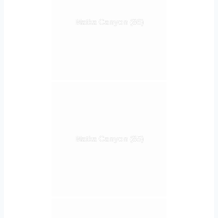
Matka Canyon (86)
Matka Canyon (85)