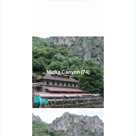
Matka Canyon (74)