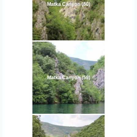
Matka Canyon (60)
Matka Canyon (59)