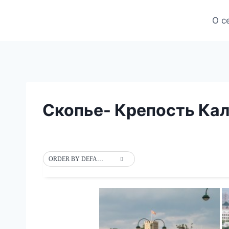
Skip
to
О с
content
Скопье- Крепость Кале
ORDER BY DEFAULT