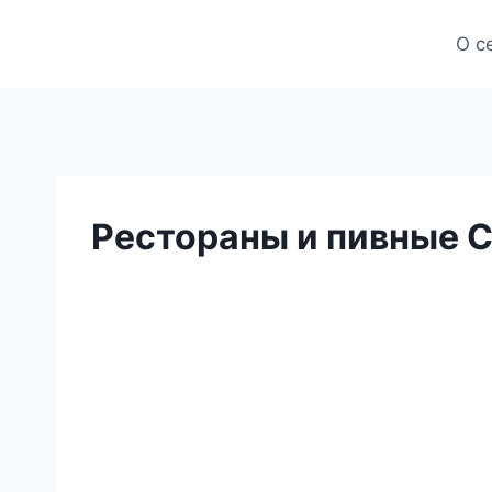
Skip
to
О с
content
Рестораны и пивные Ск