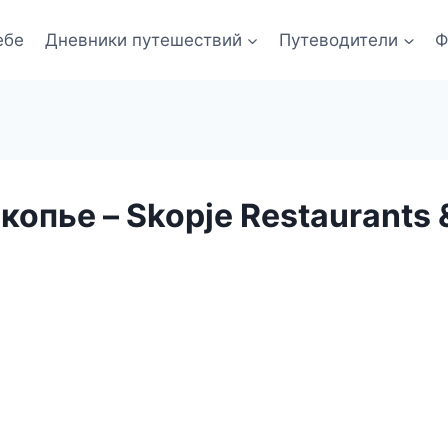
ебе
Дневники путешествий
Путеводители
Ф
опье – Skopje Restaurants 