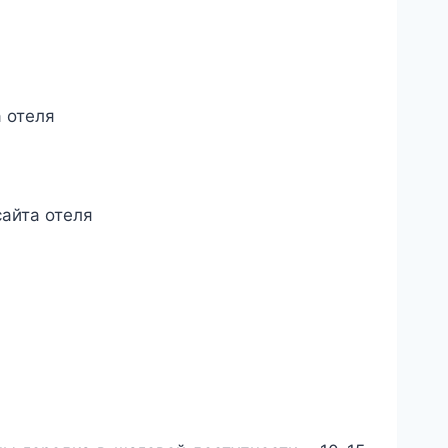
а отеля
сайта отеля