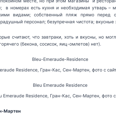
спокойном месте, но при этом магазины и рестора
); в номерах есть кухня и необходимая утварь – м
кими видами; собственный пляж прямо перед о
радушный персонал; безупречная чистота; вкусные 
торые считают, что завтраки, хоть и вкусны, но мо
горячего (бекона, сосисок, яиц-омлетов) нет).
eraude Residence, Гран-Кас, Сен-Мартен, фото с сай
u Emeraude Residence, Гран-Кас, Сен-Мартен, фото с
ен-Мартен