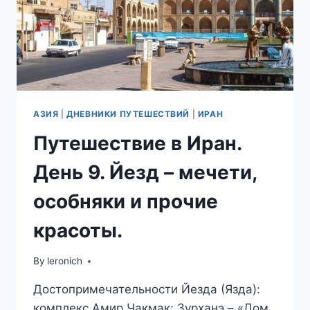
АЗИЯ
|
ДНЕВНИКИ ПУТЕШЕСТВИЙ
|
ИРАН
Путешествие в Иран.
День 9. Йезд – мечети,
особняки и прочие
красоты.
By
leronich
Достопримечательности Йезда (Язда):
комплекс Амир Чакмак; Зурханэ – «Дом