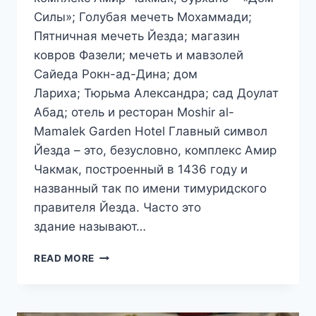
Силы»; Голубая мечеть Мохаммади;
Пятничная мечеть Йезда; магазин
ковров Фазели; мечеть и мавзолей
Сайеда Рокн-ад-Дина; дом
Лариха; Тюрьма Александра; сад Доулат
Абад; отель и ресторан Moshir al-
Mamalek Garden Hotel Главный символ
Йезда – это, безусловно, комплекс Амир
Чакмак, построенный в 1436 году и
названный так по имени тимуридского
правителя Йезда. Часто это
здание называют…
ПУТЕШЕСТВИЕ
READ MORE
В
ИРАН.
ДЕНЬ
9.