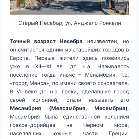
Старый Несебър, ул. Анджело Ронкали
Точный возраст Несебра
неизвестен, но
он считается одним из старейших городов в
Европе. Первые жители здесь появились
уже в XII—XI вв. до н.э. Называлось
поселение тогда иначе – Менамбрия, т.е.
«город Менса», по имени своего основателя.
В VI веке до н.э. греки, сделавшие город
своей колонией, стали называть его
Месамбрия (Мелсамбрия, Месембрия)
.
Месамбрия была единственной колонией
греков-дорийцев на Черном море,
населявших южные части Греции.