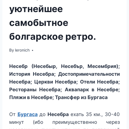
уютнейшее
самобытное
болгарское ретро.
By
leronich
Несебр (Несебыр, Несебър, Месембрия);
История Несебра; Достопримечательности
Несебра; Церкви Несебра; Отели Несебра;
Рестораны Несебра; Аквапарк в Несебре;
Пляжи в Несебре; Трансфер из Бургаса
От
Бургаса
до
Несебра
ехать 35 км., 30-40
минут (ибо преимущественно через