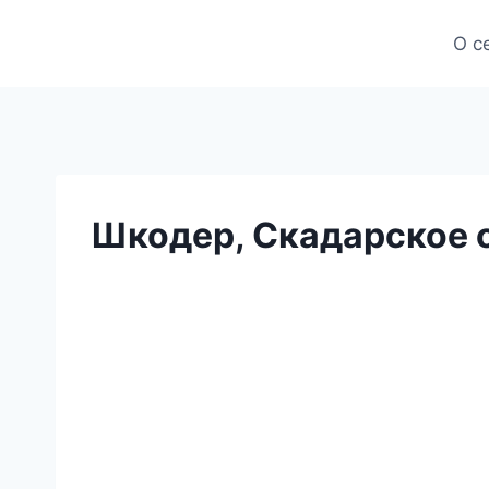
Skip
to
О с
content
Шкодер, Скадарское о