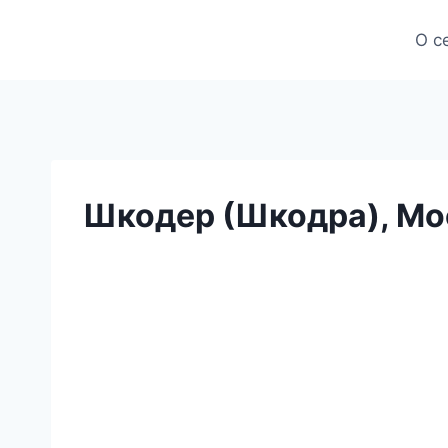
Skip
to
О с
content
Шкодер (Шкодра), Мос