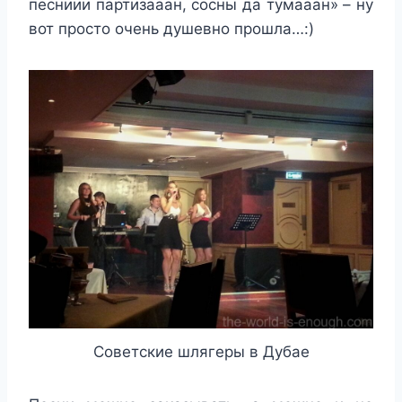
песниии партизааан, сосны да тумааан» – ну
вот просто очень душевно прошла…:)
Советские шлягеры в Дубае