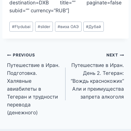
destination=DXB title=”” paginate=false
subid=”” currency=”RUB”]
Post
#
Flydubai
#
slider
#
виза ОАЭ
#
Дубай
Tags:
Post
PREVIOUS
NEXT
Путешествие в Иран.
Путешествие в Иран.
navigation
Подготовка.
День 2. Тегеран:
Халявные
“Вождь краснокожих”
авиабилеты в
Али и преимущества
Тегеран и трудности
запрета алкоголя
перевода
(денежного)