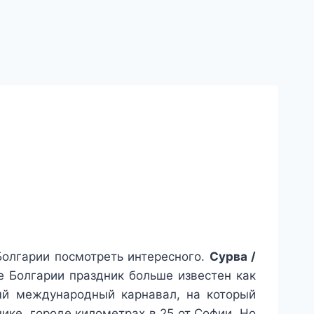
 Болгарии посмотреть интересного.
Сурва /
е Болгарии праздник больше известен как
ый международный карнавал, на который
ике, городе километрах в 25 от Софии. Но