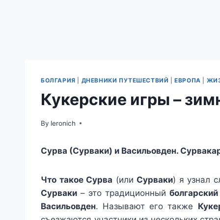
БОЛГАРИЯ
|
ДНЕВНИКИ ПУТЕШЕСТВИЙ
|
ЕВРОПА
|
ЖИЗ
Кукерские игры – зим
By
leronich
Сурва (Сурваки) и Васильовден. Сурвака
Что такое Сурва
(или
Сурваки
) я узнал 
Сурваки
– это традиционный
болгарский
Васильовден
. Называют его также
Куке
съезжаются участники из нескольких стра