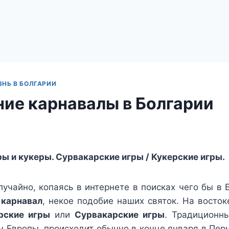
НЬ В БОЛГАРИИ
ние карнавалы в Болгарии
ры и кукеры. Сурвакарские игры / Кукерские игры.
случайно, копаясь в интернете в поисках чего бы в
 карнавал
, некое подобие наших святок. На восток
рские игры
или
Сурвакарские игры
. Традиционн
н Европы, происходит обычно в конце января в Перн