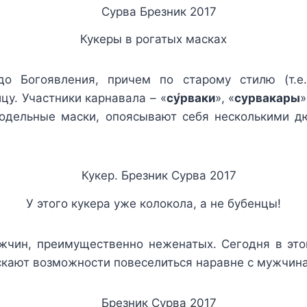
Кукеры в рогатых масках
о Богоявления, причем по старому стилю (т.
цу. Участники карнавала – «
су́рваки
», «
сурвакары
»
одельные маски, опоясывают себя несколькими д
У этого кукера уже колокола, а не бубенцы!
ужчин, преимущественно неженатых. Сегодня в эт
скают возможности повеселиться наравне с мужчин