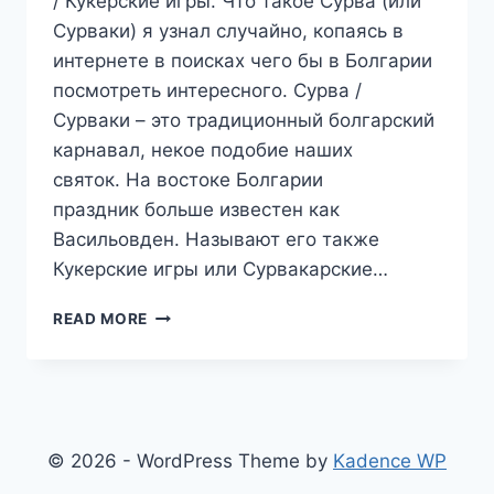
/ Кукерские игры. Что такое Сурва (или
Сурваки) я узнал случайно, копаясь в
интернете в поисках чего бы в Болгарии
посмотреть интересного. Сурва /
Сурваки – это традиционный болгарский
карнавал, некое подобие наших
святок. На востоке Болгарии
праздник больше известен как
Васильовден. Называют его также
Кукерские игры или Сурвакарские…
КУКЕРСКИЕ
READ MORE
ИГРЫ
–
ЗИМНИЕ
КАРНАВАЛЫ
В
БОЛГАРИИ
© 2026 - WordPress Theme by
Kadence WP